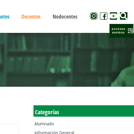
antes
Docentes
Nodocentes
ACCESOS
RAPIDOS
Categorías
Alumnado
Información General