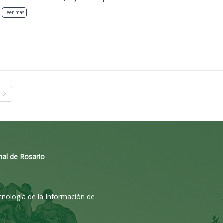
Leer más
nal de Rosario
ecnología de la Información de