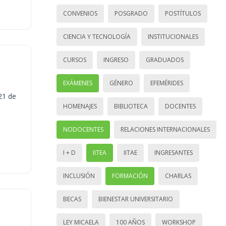
CONVENIOS
POSGRADO
POSTÍTULOS
CIENCIA Y TECNOLOGÍA
INSTITUCIONALES
CURSOS
INGRESO
GRADUADOS
EXÁMENES
GÉNERO
EFEMÉRIDES
21 de
HOMENAJES
BIBLIOTECA
DOCENTES
NODOCENTES
RELACIONES INTERNACIONALES
I + D
IITEA
IITAE
INGRESANTES
INCLUSIÓN
FORMACIÓN
CHARLAS
BECAS
BIENESTAR UNIVERSITARIO
LEY MICAELA
100 AÑOS
WORKSHOP