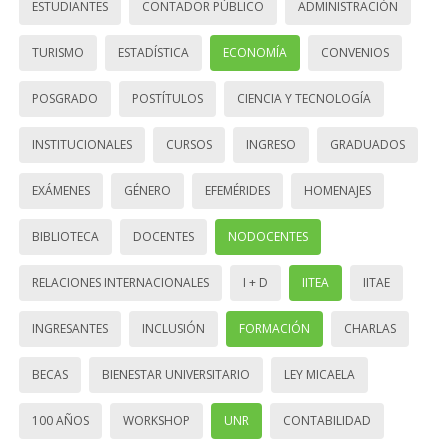
ESTUDIANTES
CONTADOR PÚBLICO
ADMINISTRACIÓN
TURISMO
ESTADÍSTICA
ECONOMÍA
CONVENIOS
POSGRADO
POSTÍTULOS
CIENCIA Y TECNOLOGÍA
INSTITUCIONALES
CURSOS
INGRESO
GRADUADOS
EXÁMENES
GÉNERO
EFEMÉRIDES
HOMENAJES
BIBLIOTECA
DOCENTES
NODOCENTES
RELACIONES INTERNACIONALES
I + D
IITEA
IITAE
INGRESANTES
INCLUSIÓN
FORMACIÓN
CHARLAS
BECAS
BIENESTAR UNIVERSITARIO
LEY MICAELA
100 AÑOS
WORKSHOP
UNR
CONTABILIDAD