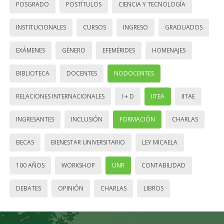
POSGRADO
POSTÍTULOS
CIENCIA Y TECNOLOGÍA
INSTITUCIONALES
CURSOS
INGRESO
GRADUADOS
EXÁMENES
GÉNERO
EFEMÉRIDES
HOMENAJES
BIBLIOTECA
DOCENTES
NODOCENTES
RELACIONES INTERNACIONALES
I + D
IITEA
IITAE
INGRESANTES
INCLUSIÓN
FORMACIÓN
CHARLAS
BECAS
BIENESTAR UNIVERSITARIO
LEY MICAELA
100 AÑOS
WORKSHOP
UNR
CONTABILIDAD
DEBATES
OPINIÓN
CHARLAS
LIBROS