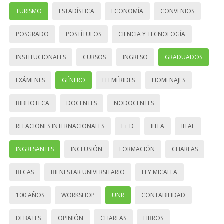
TURISMO
ESTADÍSTICA
ECONOMÍA
CONVENIOS
POSGRADO
POSTÍTULOS
CIENCIA Y TECNOLOGÍA
INSTITUCIONALES
CURSOS
INGRESO
GRADUADOS
EXÁMENES
GÉNERO
EFEMÉRIDES
HOMENAJES
BIBLIOTECA
DOCENTES
NODOCENTES
RELACIONES INTERNACIONALES
I + D
IITEA
IITAE
INGRESANTES
INCLUSIÓN
FORMACIÓN
CHARLAS
BECAS
BIENESTAR UNIVERSITARIO
LEY MICAELA
100 AÑOS
WORKSHOP
UNR
CONTABILIDAD
DEBATES
OPINIÓN
CHARLAS
LIBROS