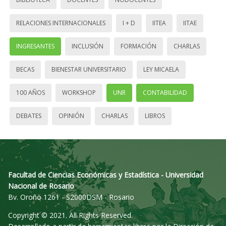
RELACIONES INTERNACIONALES
I + D
IITEA
IITAE
INGRESANTES
INCLUSIÓN
FORMACIÓN
CHARLAS
BECAS
BIENESTAR UNIVERSITARIO
LEY MICAELA
100 AÑOS
WORKSHOP
UNR
CONTABILIDAD
DEBATES
OPINIÓN
CHARLAS
LIBROS
Facultad de Ciencias Económicas y Estadística - Universidad
Nacional de Rosario
Bv. Oroño 1261 - S2000DSM - Rosario
Copyright © 2021. All Rights Reserved.