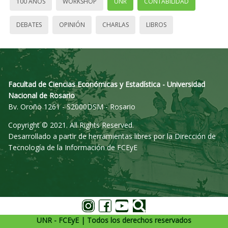
100 AÑOS
WORKSHOP
UNR
CONTABILIDAD
DEBATES
OPINIÓN
CHARLAS
LIBROS
Facultad de Ciencias Económicas y Estadística - Universidad
Nacional de Rosario
Bv. Oroño 1261 - S2000DSM - Rosario
Copyright © 2021. All Rights Reserved.
Desarrollado a partir de herramientas libres por la Dirección de
Tecnología de la Información de FCEyE
UNR - FCEyE | Todos los derechos reservados