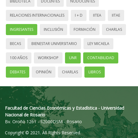
BIBLIOTECA
DOCENTES
NODOCENTES
RELACIONES INTERNACIONALES
I + D
IITEA
IITAE
INGRESANTES
INCLUSIÓN
FORMACIÓN
CHARLAS
BECAS
BIENESTAR UNIVERSITARIO
LEY MICAELA
100 AÑOS
WORKSHOP
UNR
CONTABILIDAD
DEBATES
OPINIÓN
CHARLAS
LIBROS
Facultad de Ciencias Económicas y Estadística - Universidad
Nacional de Rosario
Bv. Oroño 1261 - S2000DSM - Rosario
Copyright © 2021. All Rights Reserved.