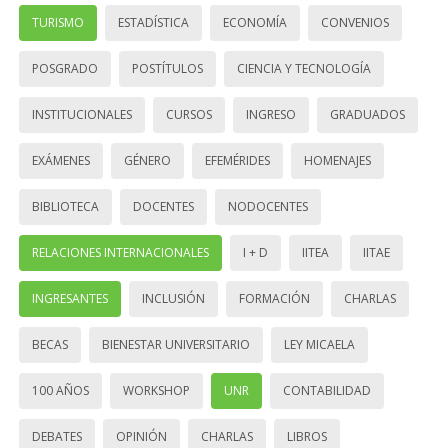
TURISMO
ESTADÍSTICA
ECONOMÍA
CONVENIOS
POSGRADO
POSTÍTULOS
CIENCIA Y TECNOLOGÍA
INSTITUCIONALES
CURSOS
INGRESO
GRADUADOS
EXÁMENES
GÉNERO
EFEMÉRIDES
HOMENAJES
BIBLIOTECA
DOCENTES
NODOCENTES
RELACIONES INTERNACIONALES
I + D
IITEA
IITAE
INGRESANTES
INCLUSIÓN
FORMACIÓN
CHARLAS
BECAS
BIENESTAR UNIVERSITARIO
LEY MICAELA
100 AÑOS
WORKSHOP
UNR
CONTABILIDAD
DEBATES
OPINIÓN
CHARLAS
LIBROS