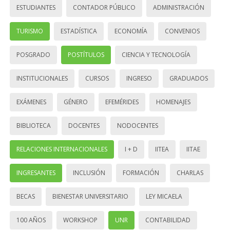
ESTUDIANTES
CONTADOR PÚBLICO
ADMINISTRACIÓN
TURISMO
ESTADÍSTICA
ECONOMÍA
CONVENIOS
POSGRADO
POSTÍTULOS
CIENCIA Y TECNOLOGÍA
INSTITUCIONALES
CURSOS
INGRESO
GRADUADOS
EXÁMENES
GÉNERO
EFEMÉRIDES
HOMENAJES
BIBLIOTECA
DOCENTES
NODOCENTES
RELACIONES INTERNACIONALES
I + D
IITEA
IITAE
INGRESANTES
INCLUSIÓN
FORMACIÓN
CHARLAS
BECAS
BIENESTAR UNIVERSITARIO
LEY MICAELA
100 AÑOS
WORKSHOP
UNR
CONTABILIDAD