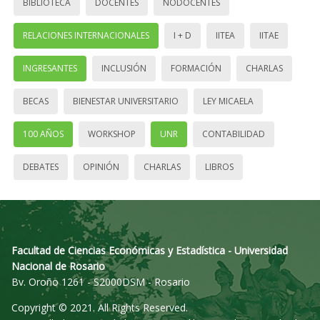
BIBLIOTECA
DOCENTES
NODOCENTES
RELACIONES INTERNACIONALES
I + D
IITEA
IITAE
INGRESANTES
INCLUSIÓN
FORMACIÓN
CHARLAS
BECAS
BIENESTAR UNIVERSITARIO
LEY MICAELA
100 AÑOS
WORKSHOP
UNR
CONTABILIDAD
DEBATES
OPINIÓN
CHARLAS
LIBROS
Facultad de Ciencias Económicas y Estadística - Universidad
Nacional de Rosario
Bv. Oroño 1261 - S2000DSM - Rosario
Copyright © 2021. All Rights Reserved.