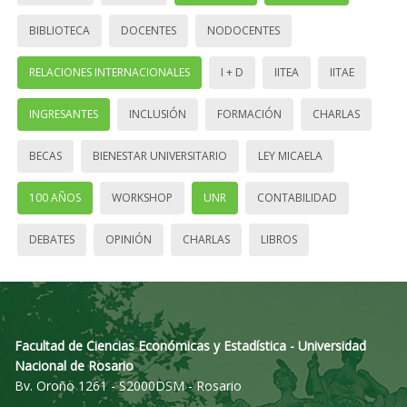
BIBLIOTECA
DOCENTES
NODOCENTES
RELACIONES INTERNACIONALES
I + D
IITEA
IITAE
INGRESANTES
INCLUSIÓN
FORMACIÓN
CHARLAS
BECAS
BIENESTAR UNIVERSITARIO
LEY MICAELA
100 AÑOS
WORKSHOP
UNR
CONTABILIDAD
DEBATES
OPINIÓN
CHARLAS
LIBROS
Facultad de Ciencias Económicas y Estadística - Universidad
Nacional de Rosario
Bv. Oroño 1261 - S2000DSM - Rosario