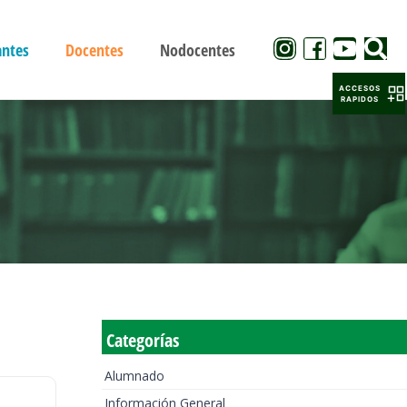
antes
Docentes
Nodocentes
ACCESOS
RAPIDOS
Categorías
Alumnado
Información General