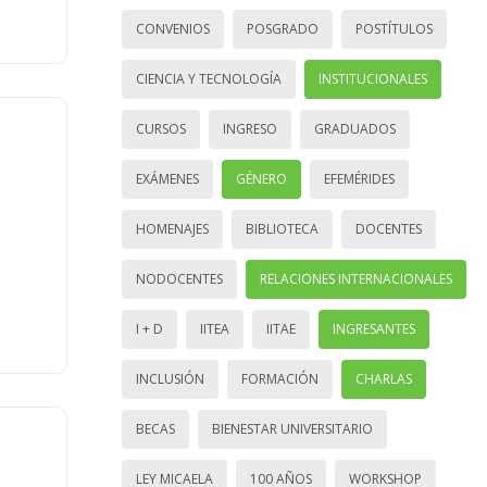
CONVENIOS
POSGRADO
POSTÍTULOS
CIENCIA Y TECNOLOGÍA
INSTITUCIONALES
CURSOS
INGRESO
GRADUADOS
EXÁMENES
GÉNERO
EFEMÉRIDES
HOMENAJES
BIBLIOTECA
DOCENTES
NODOCENTES
RELACIONES INTERNACIONALES
I + D
IITEA
IITAE
INGRESANTES
INCLUSIÓN
FORMACIÓN
CHARLAS
BECAS
BIENESTAR UNIVERSITARIO
LEY MICAELA
100 AÑOS
WORKSHOP