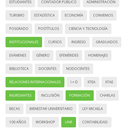
ESTUDIANTES
CONTADOR PÚBLICO
ADMINISTRACIÓN
TURISMO
ESTADÍSTICA
ECONOMÍA
CONVENIOS
POSGRADO
POSTÍTULOS
CIENCIA Y TECNOLOGÍA
INSTITUCIONALES
CURSOS
INGRESO
GRADUADOS
EXÁMENES
GÉNERO
EFEMÉRIDES
HOMENAJES
BIBLIOTECA
DOCENTES
NODOCENTES
RELACIONES INTERNACIONALES
I + D
IITEA
IITAE
INGRESANTES
INCLUSIÓN
FORMACIÓN
CHARLAS
BECAS
BIENESTAR UNIVERSITARIO
LEY MICAELA
100 AÑOS
WORKSHOP
UNR
CONTABILIDAD