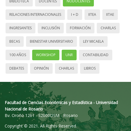
BIBLIOTECA
DOCENTES
NODOCENTES
RELACIONES INTERNACIONALES
I + D
IITEA
IITAE
INGRESANTES
INCLUSIÓN
FORMACIÓN
CHARLAS
BECAS
BIENESTAR UNIVERSITARIO
LEY MICAELA
100 AÑOS
WORKSHOP
UNR
CONTABILIDAD
DEBATES
OPINIÓN
CHARLAS
LIBROS
Facultad de Ciencias Económicas y Estadística - Universidad
Nacional de Rosario
Bv. Oroño 1261 - S2000DSM - Rosario
Copyright © 2021. All Rights Reserved.