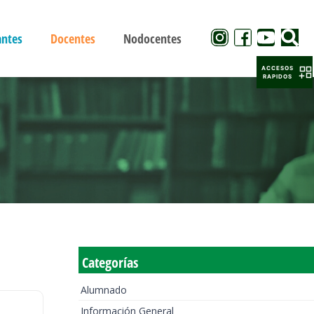
antes
Docentes
Nodocentes
ACCESOS
RAPIDOS
Categorías
Alumnado
Información General