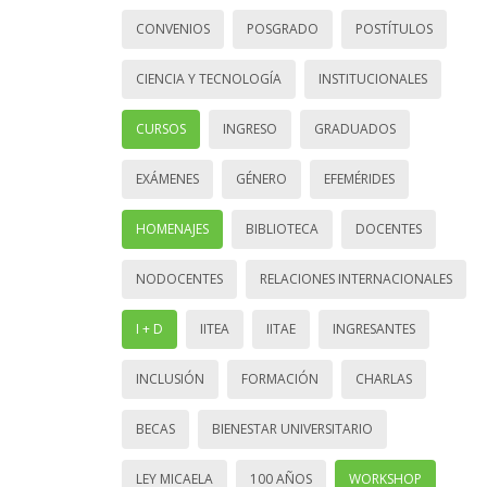
CONVENIOS
POSGRADO
POSTÍTULOS
CIENCIA Y TECNOLOGÍA
INSTITUCIONALES
CURSOS
INGRESO
GRADUADOS
EXÁMENES
GÉNERO
EFEMÉRIDES
HOMENAJES
BIBLIOTECA
DOCENTES
NODOCENTES
RELACIONES INTERNACIONALES
I + D
IITEA
IITAE
INGRESANTES
INCLUSIÓN
FORMACIÓN
CHARLAS
BECAS
BIENESTAR UNIVERSITARIO
LEY MICAELA
100 AÑOS
WORKSHOP