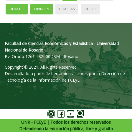
DEBATES
OPINIÓN
CHARLAS
LIBROS
Facultad de Ciencias Económicas y Estadística - Universidad
Nacional de Rosario
Bv. Oroño 1261 - S2000DSM - Rosario
Copyright © 2021. All Rights Reserved.
Desarrollado a partir de herramientas libres por la Dirección de
Tecnología de la Información de FCEyE
UNR - FCEyE | Todos los derechos reservados
Defendiendo la educación pública, libre y gratuita