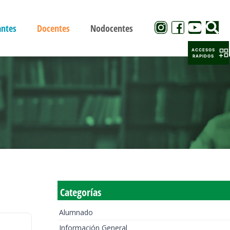
antes
Docentes
Nodocentes
ACCESOS
RAPIDOS
Categorías
Alumnado
Información General