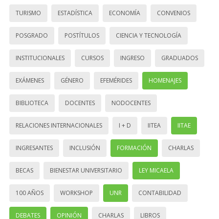
TURISMO
ESTADÍSTICA
ECONOMÍA
CONVENIOS
POSGRADO
POSTÍTULOS
CIENCIA Y TECNOLOGÍA
INSTITUCIONALES
CURSOS
INGRESO
GRADUADOS
EXÁMENES
GÉNERO
EFEMÉRIDES
HOMENAJES
BIBLIOTECA
DOCENTES
NODOCENTES
RELACIONES INTERNACIONALES
I + D
IITEA
IITAE
INGRESANTES
INCLUSIÓN
FORMACIÓN
CHARLAS
BECAS
BIENESTAR UNIVERSITARIO
LEY MICAELA
100 AÑOS
WORKSHOP
UNR
CONTABILIDAD
DEBATES
OPINIÓN
CHARLAS
LIBROS