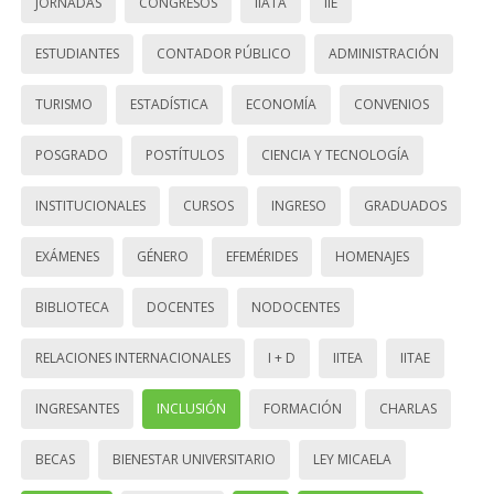
JORNADAS
CONGRESOS
IIATA
IIE
ESTUDIANTES
CONTADOR PÚBLICO
ADMINISTRACIÓN
TURISMO
ESTADÍSTICA
ECONOMÍA
CONVENIOS
POSGRADO
POSTÍTULOS
CIENCIA Y TECNOLOGÍA
INSTITUCIONALES
CURSOS
INGRESO
GRADUADOS
EXÁMENES
GÉNERO
EFEMÉRIDES
HOMENAJES
BIBLIOTECA
DOCENTES
NODOCENTES
RELACIONES INTERNACIONALES
I + D
IITEA
IITAE
INGRESANTES
INCLUSIÓN
FORMACIÓN
CHARLAS
BECAS
BIENESTAR UNIVERSITARIO
LEY MICAELA