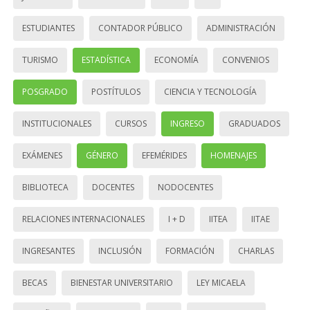
ESTUDIANTES
CONTADOR PÚBLICO
ADMINISTRACIÓN
TURISMO
ESTADÍSTICA
ECONOMÍA
CONVENIOS
POSGRADO
POSTÍTULOS
CIENCIA Y TECNOLOGÍA
INSTITUCIONALES
CURSOS
INGRESO
GRADUADOS
EXÁMENES
GÉNERO
EFEMÉRIDES
HOMENAJES
BIBLIOTECA
DOCENTES
NODOCENTES
RELACIONES INTERNACIONALES
I + D
IITEA
IITAE
INGRESANTES
INCLUSIÓN
FORMACIÓN
CHARLAS
BECAS
BIENESTAR UNIVERSITARIO
LEY MICAELA