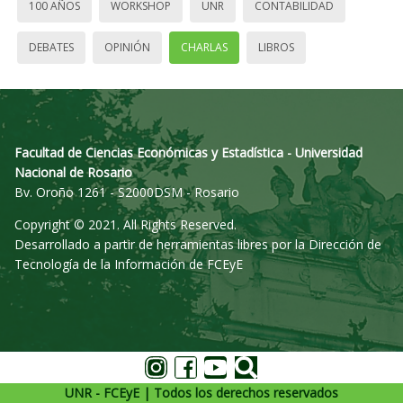
100 AÑOS
WORKSHOP
UNR
CONTABILIDAD
DEBATES
OPINIÓN
CHARLAS
LIBROS
Facultad de Ciencias Económicas y Estadística - Universidad
Nacional de Rosario
Bv. Oroño 1261 - S2000DSM - Rosario
Copyright © 2021. All Rights Reserved.
Desarrollado a partir de herramientas libres por la Dirección de
Tecnología de la Información de FCEyE
UNR - FCEyE | Todos los derechos reservados