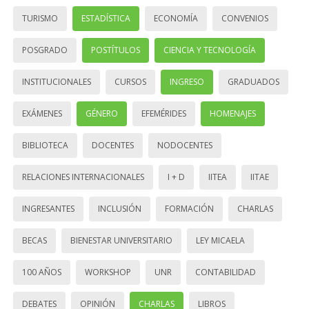
TURISMO
ESTADÍSTICA
ECONOMÍA
CONVENIOS
POSGRADO
POSTÍTULOS
CIENCIA Y TECNOLOGÍA
INSTITUCIONALES
CURSOS
INGRESO
GRADUADOS
EXÁMENES
GÉNERO
EFEMÉRIDES
HOMENAJES
BIBLIOTECA
DOCENTES
NODOCENTES
RELACIONES INTERNACIONALES
I + D
IITEA
IITAE
INGRESANTES
INCLUSIÓN
FORMACIÓN
CHARLAS
BECAS
BIENESTAR UNIVERSITARIO
LEY MICAELA
100 AÑOS
WORKSHOP
UNR
CONTABILIDAD
DEBATES
OPINIÓN
CHARLAS
LIBROS