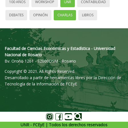
100 AÑOS
WORKSHOP
UNR
CONTABILIDAD
DEBATES
OPINIÓN
CHARLAS
LIBROS
Facultad de Ciencias Económicas y Estadística - Universidad
Nacional de Rosario
Bv. Oroño 1261 - S2000DSM - Rosario
Copyright © 2021. All Rights Reserved.
Desarrollado a partir de herramientas libres por la Dirección de
Tecnología de la Información de FCEyE
UNR - FCEyE | Todos los derechos reservados