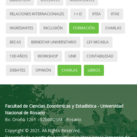
RELACIONES INTERNACIONALES
I + D
IITEA
IITAE
INGRESANTES
INCLUSIÓN
FORMACIÓN
CHARLAS
BECAS
BIENESTAR UNIVERSITARIO
LEY MICAELA
100 AÑOS
WORKSHOP
UNR
CONTABILIDAD
DEBATES
OPINIÓN
CHARLAS
LIBROS
Facultad de Ciencias Económicas y Estadística - Universidad
Nacional de Rosario
Bv. Oroño 1261 - S2000DSM - Rosario
Copyright © 2021. All Rights Reserved.