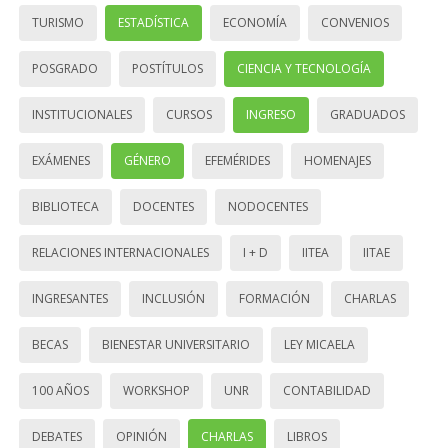
TURISMO
ESTADÍSTICA
ECONOMÍA
CONVENIOS
POSGRADO
POSTÍTULOS
CIENCIA Y TECNOLOGÍA
INSTITUCIONALES
CURSOS
INGRESO
GRADUADOS
EXÁMENES
GÉNERO
EFEMÉRIDES
HOMENAJES
BIBLIOTECA
DOCENTES
NODOCENTES
RELACIONES INTERNACIONALES
I + D
IITEA
IITAE
INGRESANTES
INCLUSIÓN
FORMACIÓN
CHARLAS
BECAS
BIENESTAR UNIVERSITARIO
LEY MICAELA
100 AÑOS
WORKSHOP
UNR
CONTABILIDAD
DEBATES
OPINIÓN
CHARLAS
LIBROS