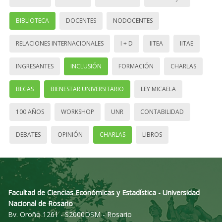
BIBLIOTECA
DOCENTES
NODOCENTES
RELACIONES INTERNACIONALES
I + D
IITEA
IITAE
INGRESANTES
INCLUSIÓN
FORMACIÓN
CHARLAS
BECAS
BIENESTAR UNIVERSITARIO
LEY MICAELA
100 AÑOS
WORKSHOP
UNR
CONTABILIDAD
DEBATES
OPINIÓN
CHARLAS
LIBROS
Facultad de Ciencias Económicas y Estadística - Universidad
Nacional de Rosario
Bv. Oroño 1261 - S2000DSM - Rosario