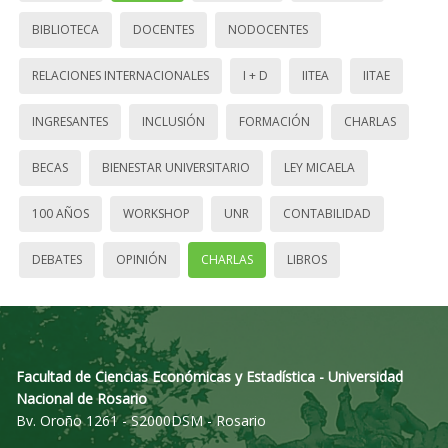
BIBLIOTECA
DOCENTES
NODOCENTES
RELACIONES INTERNACIONALES
I + D
IITEA
IITAE
INGRESANTES
INCLUSIÓN
FORMACIÓN
CHARLAS
BECAS
BIENESTAR UNIVERSITARIO
LEY MICAELA
100 AÑOS
WORKSHOP
UNR
CONTABILIDAD
DEBATES
OPINIÓN
CHARLAS
LIBROS
Facultad de Ciencias Económicas y Estadística - Universidad
Nacional de Rosario
Bv. Oroño 1261 - S2000DSM - Rosario