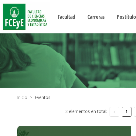
Facultad
Carreras
Postítulo
Inicio
>
Eventos
2 elementos en total:
1