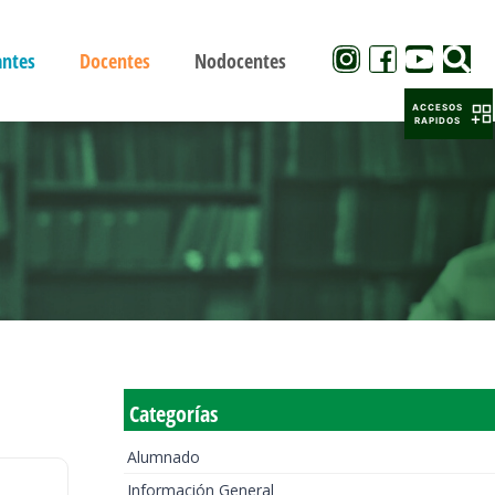
antes
Docentes
Nodocentes
ACCESOS
RAPIDOS
Categorías
Alumnado
Información General