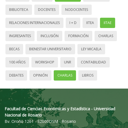
BIBLIOTECA
DOCENTES
NODOCENTES
RELACIONES INTERNACIONALES
I + D
IITEA
IITAE
INGRESANTES
INCLUSIÓN
FORMACIÓN
CHARLAS
BECAS
BIENESTAR UNIVERSITARIO
LEY MICAELA
100 AÑOS
WORKSHOP
UNR
CONTABILIDAD
DEBATES
OPINIÓN
CHARLAS
LIBROS
Facultad de Ciencias Económicas y Estadística - Universidad
Nacional de Rosario
Bv. Oroño 1261 - S2000DSM - Rosario