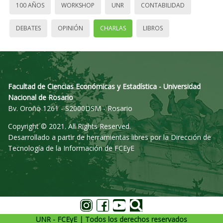
100 AÑOS
WORKSHOP
UNR
CONTABILIDAD
DEBATES
OPINIÓN
CHARLAS
LIBROS
Facultad de Ciencias Económicas y Estadística - Universidad
Nacional de Rosario
Bv. Oroño 1261 - S2000DSM - Rosario
Copyright © 2021. All Rights Reserved.
Desarrollado a partir de herramientas libres por la Dirección de
Tecnología de la Información de FCEyE
UNR - FCEyE | Todos los derechos reservados