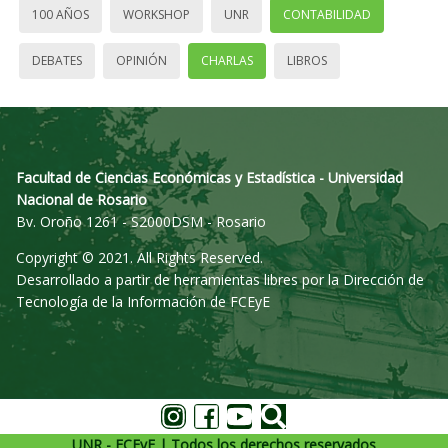
100 AÑOS
WORKSHOP
UNR
CONTABILIDAD
DEBATES
OPINIÓN
CHARLAS
LIBROS
Facultad de Ciencias Económicas y Estadística - Universidad
Nacional de Rosario
Bv. Oroño 1261 - S2000DSM - Rosario
Copyright © 2021. All Rights Reserved.
Desarrollado a partir de herramientas libres por la Dirección de
Tecnología de la Información de FCEyE
UNR - FCEyE | Todos los derechos reservados