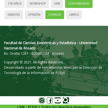
100 AÑOS
WORKSHOP
UNR
CONTABILIDAD
DEBATES
OPINIÓN
CHARLAS
LIBROS
Facultad de Ciencias Económicas y Estadística - Universidad
Nacional de Rosario
Bv. Oroño 1261 - S2000DSM - Rosario
Copyright © 2021. All Rights Reserved.
Desarrollado a partir de herramientas libres por la Dirección de
Tecnología de la Información de FCEyE
UNR - FCEyE | Todos los derechos reservados