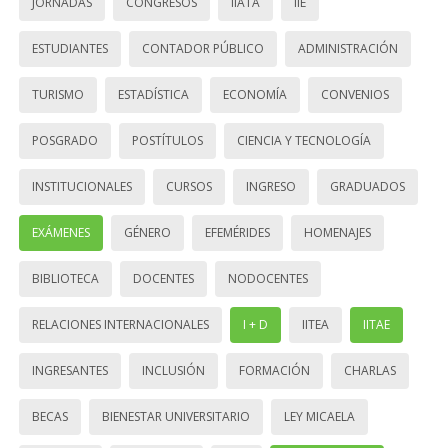
JORNADAS
CONGRESOS
IIATA
IIE
ESTUDIANTES
CONTADOR PÚBLICO
ADMINISTRACIÓN
TURISMO
ESTADÍSTICA
ECONOMÍA
CONVENIOS
POSGRADO
POSTÍTULOS
CIENCIA Y TECNOLOGÍA
INSTITUCIONALES
CURSOS
INGRESO
GRADUADOS
EXÁMENES
GÉNERO
EFEMÉRIDES
HOMENAJES
BIBLIOTECA
DOCENTES
NODOCENTES
RELACIONES INTERNACIONALES
I + D
IITEA
IITAE
INGRESANTES
INCLUSIÓN
FORMACIÓN
CHARLAS
BECAS
BIENESTAR UNIVERSITARIO
LEY MICAELA