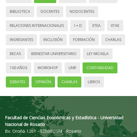
BIBLIOTECA
DOCENTES
NODOCENTES
RELACIONES INTERNACIONALES
I + D
IITEA
IITAE
INGRESANTES
INCLUSIÓN
FORMACIÓN
CHARLAS
BECAS
BIENESTAR UNIVERSITARIO
LEY MICAELA
100 AÑOS
WORKSHOP
UNR
CONTABILIDAD
DEBATES
OPINIÓN
CHARLAS
LIBROS
Facultad de Ciencias Económicas y Estadística - Universidad
Nacional de Rosario
Bv. Oroño 1261 - S2000DSM - Rosario