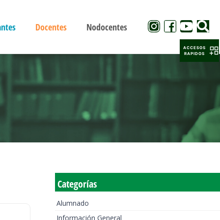
antes
Docentes
Nodocentes
ACCESOS
RAPIDOS
Categorías
Alumnado
Información General