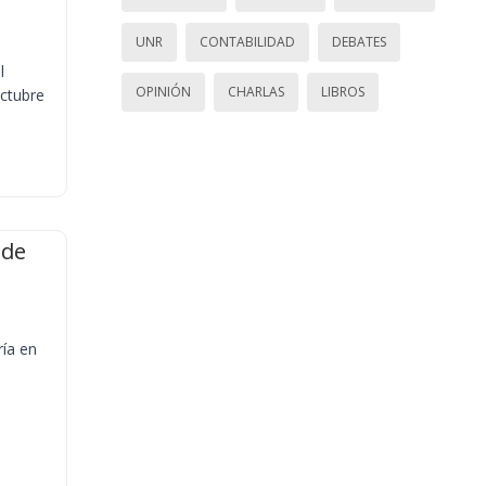
UNR
CONTABILIDAD
DEBATES
l
OPINIÓN
CHARLAS
LIBROS
octubre
 de
ría en