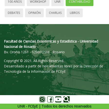
100 AÑOS
WORKSHOP
UNR
CONTABILIDAD
DEBATES
OPINIÓN
CHARLAS
LIBROS
Facultad de Ciencias Económicas y Estadística - Universidad
Nacional de Rosario
Bv. Oroño 1261 - S2000DSM - Rosario
Copyright © 2021. All Rights Reserved.
Desarrollado a partir de herramientas libres por la Dirección de
Tecnología de la Información de FCEyE
UNR - FCEyE | Todos los derechos reservados