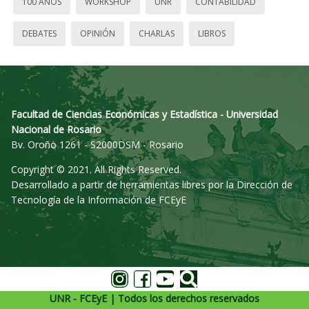
100 AÑOS
WORKSHOP
UNR
CONTABILIDAD
DEBATES
OPINIÓN
CHARLAS
LIBROS
Facultad de Ciencias Económicas y Estadística - Universidad
Nacional de Rosario
Bv. Oroño 1261 - S2000DSM - Rosario
Copyright © 2021. All Rights Reserved.
Desarrollado a partir de herramientas libres por la Dirección de
Tecnología de la Información de FCEyE
UNR - FCEyE | Todos los derechos reservados