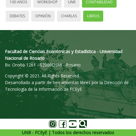
100 AÑOS
WORKSHOP
UNR
CONTABILIDAD
DEBATES
OPINIÓN
CHARLAS
LIBROS
Facultad de Ciencias Económicas y Estadística - Universidad
Nacional de Rosario
Bv. Oroño 1261 - S2000DSM - Rosario
Copyright © 2021. All Rights Reserved.
Desarrollado a partir de herramientas libres por la Dirección de
Tecnología de la Información de FCEyE
UNR - FCEyE | Todos los derechos reservados