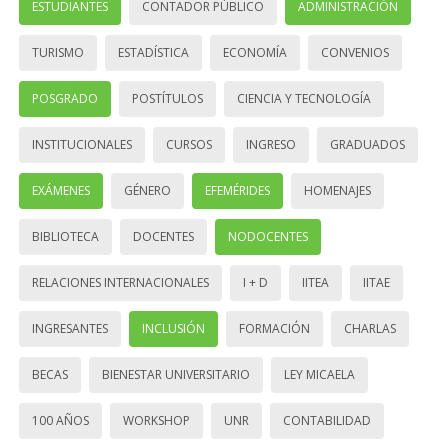
ESTUDIANTES
CONTADOR PÚBLICO
ADMINISTRACIÓN
TURISMO
ESTADÍSTICA
ECONOMÍA
CONVENIOS
POSGRADO
POSTÍTULOS
CIENCIA Y TECNOLOGÍA
INSTITUCIONALES
CURSOS
INGRESO
GRADUADOS
EXÁMENES
GÉNERO
EFEMÉRIDES
HOMENAJES
BIBLIOTECA
DOCENTES
NODOCENTES
RELACIONES INTERNACIONALES
I + D
IITEA
IITAE
INGRESANTES
INCLUSIÓN
FORMACIÓN
CHARLAS
BECAS
BIENESTAR UNIVERSITARIO
LEY MICAELA
100 AÑOS
WORKSHOP
UNR
CONTABILIDAD