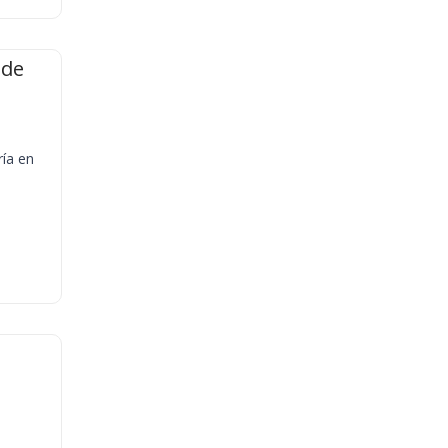
 de
ría en