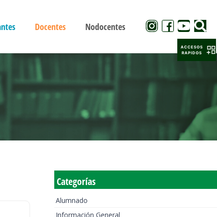
antes
Docentes
Nodocentes
ACCESOS
RAPIDOS
Categorías
Alumnado
Información General