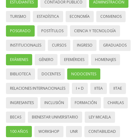
ESTUDIANTES
CONTADOR PÚBLICO
ADMINISTRACIÓN
TURISMO
ESTADÍSTICA
ECONOMÍA
CONVENIOS
POSGRADO
POSTÍTULOS
CIENCIA Y TECNOLOGÍA
INSTITUCIONALES
CURSOS
INGRESO
GRADUADOS
EXÁMENES
GÉNERO
EFEMÉRIDES
HOMENAJES
BIBLIOTECA
DOCENTES
NODOCENTES
RELACIONES INTERNACIONALES
I + D
IITEA
IITAE
INGRESANTES
INCLUSIÓN
FORMACIÓN
CHARLAS
BECAS
BIENESTAR UNIVERSITARIO
LEY MICAELA
100 AÑOS
WORKSHOP
UNR
CONTABILIDAD