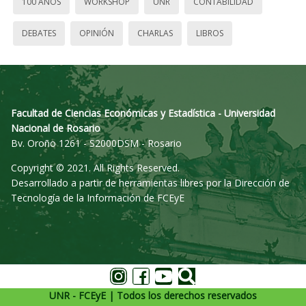
100 AÑOS
WORKSHOP
UNR
CONTABILIDAD
DEBATES
OPINIÓN
CHARLAS
LIBROS
Facultad de Ciencias Económicas y Estadística - Universidad
Nacional de Rosario
Bv. Oroño 1261 - S2000DSM - Rosario
Copyright © 2021. All Rights Reserved.
Desarrollado a partir de herramientas libres por la Dirección de
Tecnología de la Información de FCEyE
UNR - FCEyE | Todos los derechos reservados