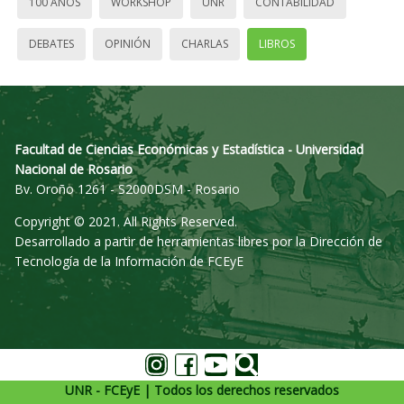
100 AÑOS
WORKSHOP
UNR
CONTABILIDAD
DEBATES
OPINIÓN
CHARLAS
LIBROS
Facultad de Ciencias Económicas y Estadística - Universidad
Nacional de Rosario
Bv. Oroño 1261 - S2000DSM - Rosario
Copyright © 2021. All Rights Reserved.
Desarrollado a partir de herramientas libres por la Dirección de
Tecnología de la Información de FCEyE
UNR - FCEyE | Todos los derechos reservados