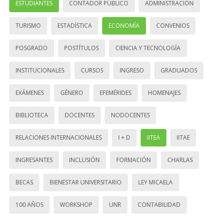
ESTUDIANTES
CONTADOR PÚBLICO
ADMINISTRACIÓN
TURISMO
ESTADÍSTICA
ECONOMÍA
CONVENIOS
POSGRADO
POSTÍTULOS
CIENCIA Y TECNOLOGÍA
INSTITUCIONALES
CURSOS
INGRESO
GRADUADOS
EXÁMENES
GÉNERO
EFEMÉRIDES
HOMENAJES
BIBLIOTECA
DOCENTES
NODOCENTES
RELACIONES INTERNACIONALES
I + D
IITEA
IITAE
INGRESANTES
INCLUSIÓN
FORMACIÓN
CHARLAS
BECAS
BIENESTAR UNIVERSITARIO
LEY MICAELA
100 AÑOS
WORKSHOP
UNR
CONTABILIDAD