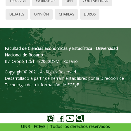
100 AÑOS
WORKSHOP
UNR
CONTABILIDAD
DEBATES
OPINIÓN
CHARLAS
LIBROS
Facultad de Ciencias Económicas y Estadística - Universidad
Nacional de Rosario
Bv. Oroño 1261 - S2000DSM - Rosario
Copyright © 2021. All Rights Reserved.
Desarrollado a partir de herramientas libres por la Dirección de
Tecnología de la Información de FCEyE
UNR - FCEyE | Todos los derechos reservados