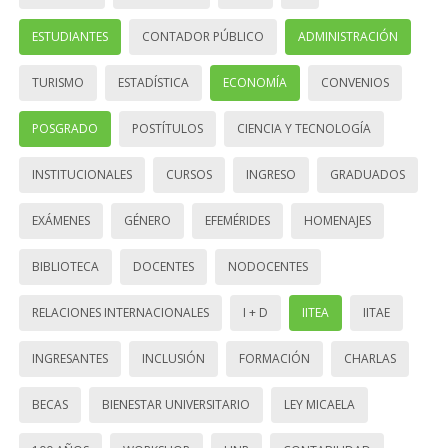
ESTUDIANTES
CONTADOR PÚBLICO
ADMINISTRACIÓN
TURISMO
ESTADÍSTICA
ECONOMÍA
CONVENIOS
POSGRADO
POSTÍTULOS
CIENCIA Y TECNOLOGÍA
INSTITUCIONALES
CURSOS
INGRESO
GRADUADOS
EXÁMENES
GÉNERO
EFEMÉRIDES
HOMENAJES
BIBLIOTECA
DOCENTES
NODOCENTES
RELACIONES INTERNACIONALES
I + D
IITEA
IITAE
INGRESANTES
INCLUSIÓN
FORMACIÓN
CHARLAS
BECAS
BIENESTAR UNIVERSITARIO
LEY MICAELA