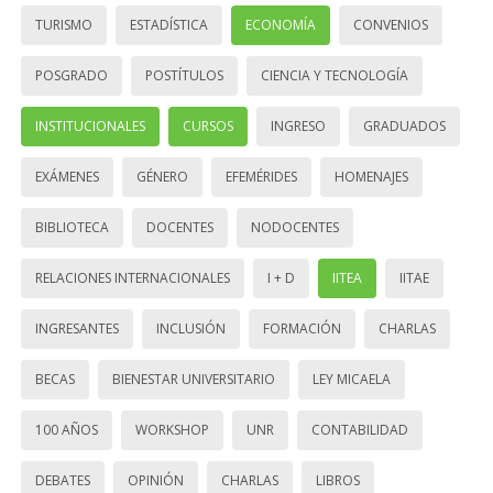
TURISMO
ESTADÍSTICA
ECONOMÍA
CONVENIOS
POSGRADO
POSTÍTULOS
CIENCIA Y TECNOLOGÍA
INSTITUCIONALES
CURSOS
INGRESO
GRADUADOS
EXÁMENES
GÉNERO
EFEMÉRIDES
HOMENAJES
BIBLIOTECA
DOCENTES
NODOCENTES
RELACIONES INTERNACIONALES
I + D
IITEA
IITAE
INGRESANTES
INCLUSIÓN
FORMACIÓN
CHARLAS
BECAS
BIENESTAR UNIVERSITARIO
LEY MICAELA
100 AÑOS
WORKSHOP
UNR
CONTABILIDAD
DEBATES
OPINIÓN
CHARLAS
LIBROS