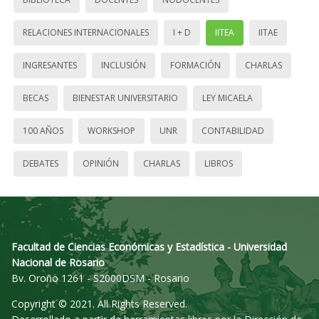
RELACIONES INTERNACIONALES
I + D
IITEA
IITAE
INGRESANTES
INCLUSIÓN
FORMACIÓN
CHARLAS
BECAS
BIENESTAR UNIVERSITARIO
LEY MICAELA
100 AÑOS
WORKSHOP
UNR
CONTABILIDAD
DEBATES
OPINIÓN
CHARLAS
LIBROS
Facultad de Ciencias Económicas y Estadística - Universidad
Nacional de Rosario
Bv. Oroño 1261 - S2000DSM - Rosario
Copyright © 2021. All Rights Reserved.