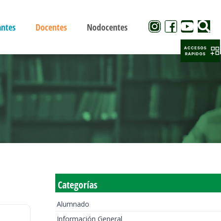
antes
Docentes
Nodocentes
ACCESOS
RAPIDOS
Categorías
Alumnado
Información General