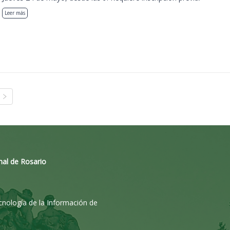
Leer más
nal de Rosario
ecnología de la Información de