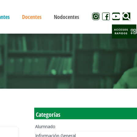
antes
Docentes
Nodocentes
ACCESOS
RAPIDOS
Categorías
Alumnado
Información General