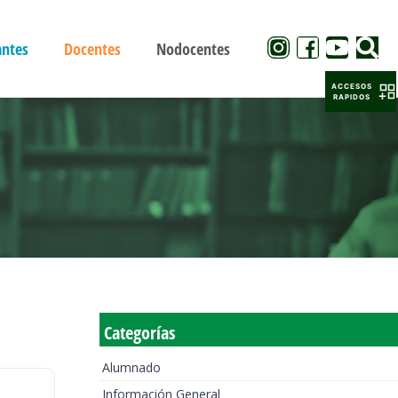
antes
Docentes
Nodocentes
ACCESOS
RAPIDOS
Categorías
Alumnado
Información General