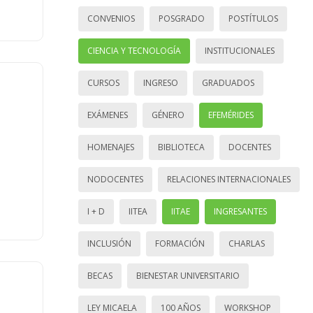
CONVENIOS
POSGRADO
POSTÍTULOS
CIENCIA Y TECNOLOGÍA
INSTITUCIONALES
CURSOS
INGRESO
GRADUADOS
EXÁMENES
GÉNERO
EFEMÉRIDES
HOMENAJES
BIBLIOTECA
DOCENTES
NODOCENTES
RELACIONES INTERNACIONALES
I + D
IITEA
IITAE
INGRESANTES
INCLUSIÓN
FORMACIÓN
CHARLAS
BECAS
BIENESTAR UNIVERSITARIO
LEY MICAELA
100 AÑOS
WORKSHOP