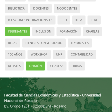
BIBLIOTECA
DOCENTES
NODOCENTES
RELACIONES INTERNACIONALES
I + D
IITEA
IITAE
INGRESANTES
INCLUSIÓN
FORMACIÓN
CHARLAS
BECAS
BIENESTAR UNIVERSITARIO
LEY MICAELA
100 AÑOS
WORKSHOP
UNR
CONTABILIDAD
DEBATES
OPINIÓN
CHARLAS
LIBROS
Facultad de Ciencias Económicas y Estadística - Universidad
Nacional de Rosario
Bv. Oroño 1261 - S2000DSM - Rosario