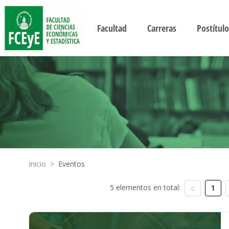
Facultad
Carreras
Postítulo
Inicio
>
Eventos
5 elementos en total:
1