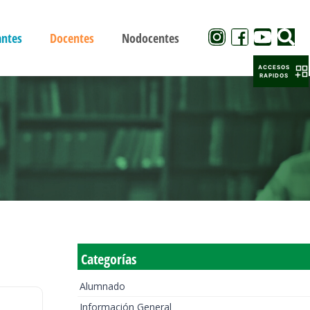
antes
Docentes
Nodocentes
ACCESOS
RAPIDOS
Categorías
Alumnado
Información General